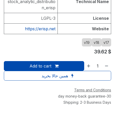
stock_analytic_distributio
Technical Name
n_erisp
LGPL-3
License
https://erisp.net
Website
v19
v18
v17
39.62
$
Add to cart
همین حالا بخرید
Terms and Conditions
30-day money-back guarantee
Shipping: 2-3 Business Days