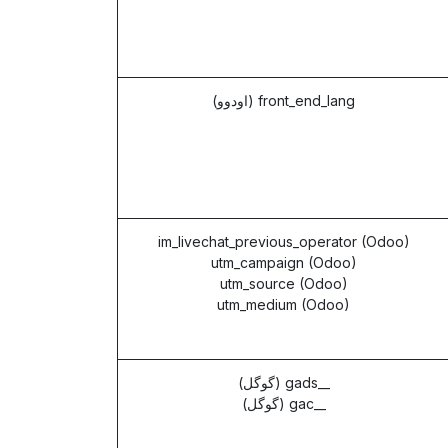
front_end_lang (اودوو)
im_livechat_previous_operator (Odoo)
utm_campaign (Odoo)
utm_source (Odoo)
utm_medium (Odoo)
__gads (گوگل)
__gac (گوگل)