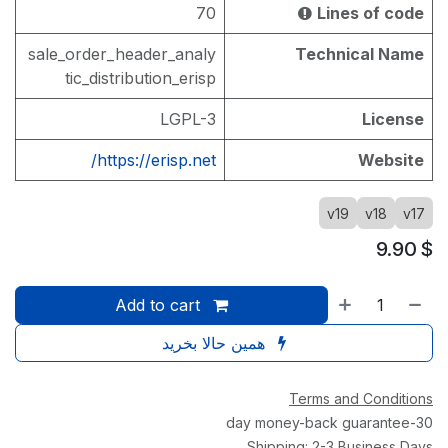
70
Lines of code
sale_order_header_analy
Technical Name
tic_distribution_erisp
LGPL-3
License
https://erisp.net/
Website
v19
v18
v17
9.90
$
Add to cart
همین حالا بخرید
Terms and Conditions
30-day money-back guarantee
Shipping: 2-3 Business Days